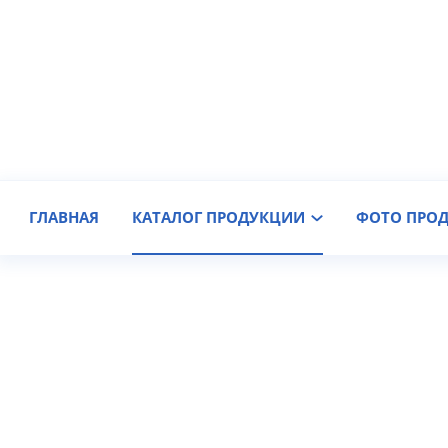
Производитель крановых колес
Доставка по России
ГЛАВНАЯ
КАТАЛОГ ПРОДУКЦИИ
ФОТО ПРО
Крановые тормоза и гидр